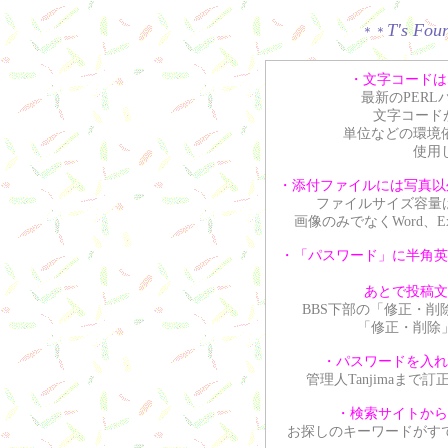
T's Fou
＊＊
・文字コードはSH
最新のPER
文字コードが
単位などの環境
使用
・添付ファイルには写真以外に
ファイルサイズ容量は
画像のみでなくWord、
・「パスワード」に半角英
あとで投稿文
BBS下部の「修正・
「修正・削除
・パスワードを入れ
管理人Tanjimaま
・検索サイトから
お探しのキーワードがす