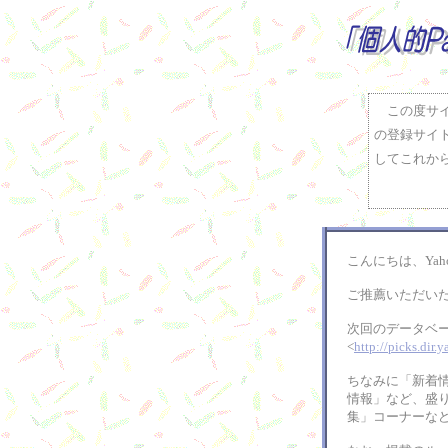
この度サイト内
の登録サイ
してこれから
こんにちは、Yaho
ご推薦いただいた
次回のデータベ
<
http://picks.dir.y
ちなみに「新着
情報」など、盛
集」コーナーな