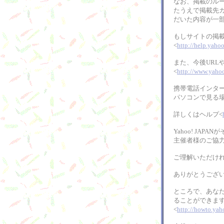
なお、掲載のルー
たうえで掲載先
だいた内容が一
もしサイトの掲
<
http://help.yahoo
また、今後UR
<
http://www.yahoo
携帯電話インター
パソコンで見る
詳しくはヘルプ<
Yahoo! J
主催者様のご協
ご理解いただけ
ありがとうござ
ところで、あなたの
ることができます。
<
http://howto.yah