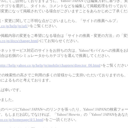
ルにてご説明しておりますように、Yahoo! JAPANでは編集方針に基づき、
カテゴリを選択し、タイトル、コメントなどを編集して掲載処理を行っており
部変更になって掲載されている場合がございますことをあらかじめご了承くだ
載・変更に関してご不明な点がございましたら、「サイトの推薦ヘルプ」
.co.jp/help/jp/url/
>をご覧ください。
Lや掲載内容の変更をご希望になる場合は「サイトの推薦・変更の方法」の「変
.co.jp/docs/change.html
>にてお知らせください。
ネットサービス対応のサイトをお持ちの方は、Yahoo!モバイルへの推薦を
場合は右側のシミュレータからカテゴリを選んで推薦してください。
http://help.yahoo.co.jp/help/jp/mobile/chapters/director_06.html
>をご覧くださ
APANがその検索性の高さでご利用の多くの皆様からご支持いただいておりますのも
力によるものと考えております。
れば幸いです。
いました。
ページにYahoo! JAPANへのリンクを張ったり、Yahoo! JAPANの検索フ
もしまだお試しでなければ、「Yahoo! How-to」の「Yahoo! JAPANをあ
oo.co.jp/homepage/4/1.html
>をご一読ください。