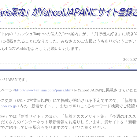
の「ムッシュTanjimaの個人的Paris案内」が、「飛行機大好き」に続きYahoo
トに掲載されることになりました。みなさまのご支援どうもありがとうござい
も4つのWorldsをよろしくお願いいたします。
2005.0
o! JAPANです。
ページ<
http://www.tanjima.com/paris.htm
>をYahoo! JAPANに掲載させてい
ース更新（約1～2営業日以内）にて掲載が開始される予定ですので、「新着情
ahoo.co.jp/
>内の「新着サイト」、またはURLによるキーワード検索でご確認
情報」では「新着サイト」のほか、「新着オススメサイト集」「今週のオスス
りだくさんのインターネット最新情報をお送りしています。貴サイトを「新着
どでご紹介している場合もありますので、ぜひご覧ください。