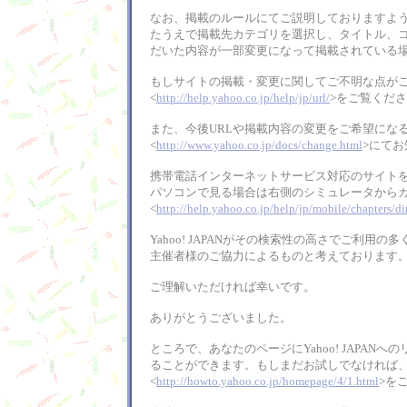
なお、掲載のルールにてご説明しておりますように、
たうえで掲載先カテゴリを選択し、タイトル、
だいた内容が一部変更になって掲載されている
もしサイトの掲載・変更に関してご不明な点が
<
http://help.yahoo.co.jp/help/jp/url/
>をご覧くだ
また、今後URLや掲載内容の変更をご希望にな
<
http://www.yahoo.co.jp/docs/change.html
>にて
携帯電話インターネットサービス対応のサイトをお
パソコンで見る場合は右側のシミュレータから
<
http://help.yahoo.co.jp/help/jp/mobile/chapters/d
Yahoo! JAPANがその検索性の高さでご利
主催者様のご協力によるものと考えております
ご理解いただければ幸いです。
ありがとうございました。
ところで、あなたのページにYahoo! JAPANへ
ることができます。もしまだお試しでなければ、「Yaho
<
http://howto.yahoo.co.jp/homepage/4/1.html
>を