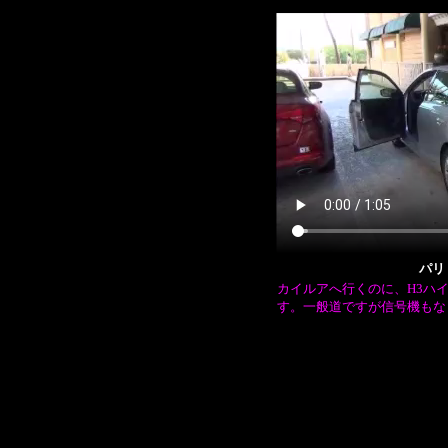
パリ
カイルアへ行くのに、H3ハ
す。一般道ですが信号機もな