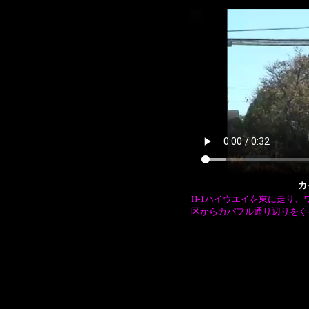
カ
H-1ハイウエイを東に走り
区からカパフル通り辺りをぐ