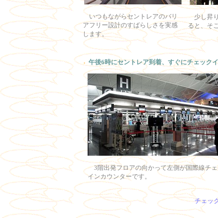
いつもながらセントレアのバリ
少し
昇
アフリー設計のすばらしさを実感
ると、そ
します。
午後6時にセントレア到着、すぐにチェックイ
3階出発フロアの向かって左側が国際線チェ
インカウンターです。
チェッ