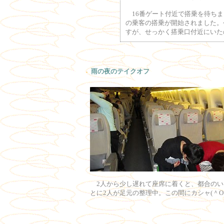
16番ゲート付近で搭乗を待ちま
の乗客の搭乗が開始されました。
すが、せっかく搭乗口付近にいた
雨の夜のテイクオフ
2人から少し遅れて座席に着くと、都合のい
とに2人が足元の整理中。この間にカシャ(＾O