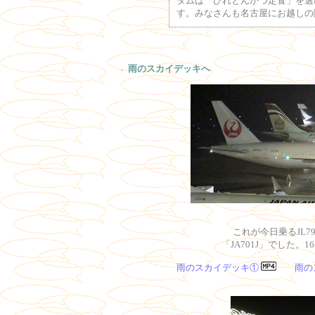
ダムは「ひれとんかつ定食」を選
す。みなさんも名古屋にお越しの
雨のスカイデッキへ
これが今日乗るJL794
「JA701J」でした。
雨のスカイデッキ①
雨の