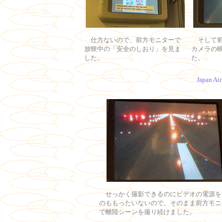
仕方ないので、前方モニターで
そして前
放映中の「安全のしおり」を見ま
カメラの
した。
た
。
Japan Ai
せっかく撮影できるのにビデオの電源を
のももったいないので、そのまま前方モニ
で離陸シーンを撮り続けました。