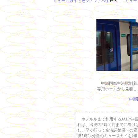
ミュースカイでセントレアへ①
ミュー
中部国際空港駅到着
専用ホームから発着し
中部
ホノルルまで利用するJAL794
れば、出発の2時間前までに着け
し、早く行って空港調整席への座
後5時24分発のミュースカイを