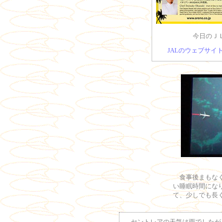
今日のＪ
JALのウェブサイ
食事後まもなく
い睡眠時間にな
て、少しでも長
セントレアの天気は雨でしたが