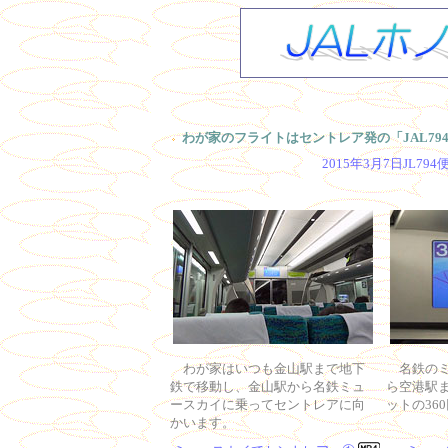
わが家のフライトはセントレア発の「JAL79
2015年3月7日JL7
わが家はいつも金山駅まで地下
名鉄の
鉄で移動し、金山駅から名鉄ミュ
ら空港駅ま
ースカイに乗ってセントレアに向
ットの36
かいます。