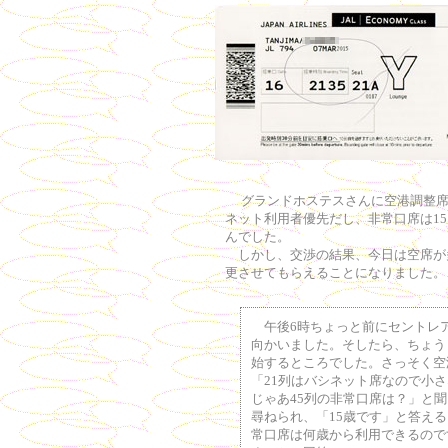
グランドホステスさんに空港調整席
ネット利用者優先だし、非常口席は1
んでした。
しかし、交渉の結果、今日は空席が多
更させてもらえることになりました。
午後6時ちょっと前にセントレア
向かいました。そしたら、ちょうど
始するところでした。さっそく空
「21列はバシネット席なので小
じゃあ45列の非常口席は？」と
尋ねられ、「15歳です」と答え
常口席は何歳から利用できるので