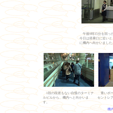
午後9時35分を回っ
今日は搭乗口に近いと
に機内へ向かいました
1段の段差もない自慢のターミナ
青いボ
ルビルから、機内へと向かいま
セントレ
す。
機