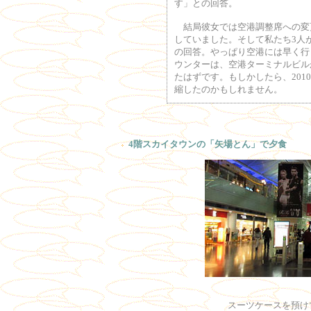
す」との回答。
結局彼女では空港調整席への変
していました。そして私たち3人が
の回答。やっぱり空港には早く行
ウンターは、空港ターミナルビル
たはずです。もしかしたら、20
縮したのかもしれません。
4階スカイタウンの「矢場とん」で夕食
スーツケースを預けて