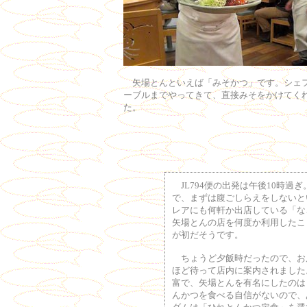
矢場とんといえば「みそかつ」です。シェ
ーブルまでやってきて、直接みそをかけてく
た。
JL794便の出発は午後10時過
で、まずは腹ごしらえをしないと
レアにも何軒か出店している「な
矢場とんの店を何度か利用したこ
が初だそうです。
ちょうど夕飯時だったので、お店
ほど待って店内に案内されました
富で、矢場とんを有名にしたのは
んかつを食べる自信がないので、