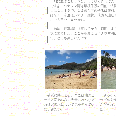
列に並ぶこと３０分、ようやくきっぷ売
ですよ、ハナウマ湾は環境保護の目的で入
人は１人＄５で、１２歳以下の子供は無料
はなく、今度はシアター鑑賞。環境保護ビ
こでも再び１０分待ち。
結局、駐車場に到着してから１時間、よ
坂に出ました。ここから見えるハナウマ湾
て、とても美しいんです。
砂浜に降りると、そこは他のビ
さっそく
ーチと変わらない光景。みんなそ
ーグルを
れほど環境について気を使ってい
んだきれ
ないみたい。
た。