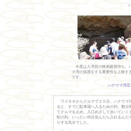
今度は入湾前の映画鑑賞待ち。
マ湾の保護をする重要性を上映す
です。
ハナウマ湾②
ワイキキからクルマで２０分。ハナウマ
ると、すでに駐車場へ入るための列。数分
てクルマを止め、入口めざして歩いていく
蛇の列。いったい何分並んだら入れるんだ
りする気分でした。