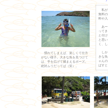
私がハ
無料の
料や入
あーち
ってき
と付け
と思い
く、し
しかし
慣れてしまえば、楽しくて仕方
きな魚
がない様子。大きな魚を見つけて
ゃんの
は、手を広げて捕まえるポーズ。
ばすと
絶対ムリだってば（笑）。