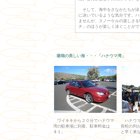
そして、海中をさなかたちが泳
に泳いでいるような気分です。ハ
ませんが、スノーケルの楽しさを
チ」のほうが楽しく泳ぐことがで
珊瑚の美しい海・・・「ハナウマ湾」
ワイキキから２０分でハナウマ
ハナウマ
湾の駐車場に到着。駐車料金は
長蛇の列
＄１。
と早く来