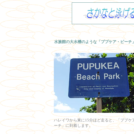
水族館の大水槽のような「ププケア・ビーチ
ハレイワから東に15分ほど走ると、「ププケ
ーチ」に到着します。