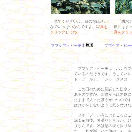
見てくださいよ、目の前はさか
「防水デ
なでいっぱいなんですよ。
写真を
影にはま
クリックしてね♪
真をクリッ
ププケア・ビーチ①
ププケア・ビー
ププケア・ビーチは、ハナウマ
ているのだそうです。そしてハレ
ド・プール」、「シャークスコー
この日のために新調した防水デ
あるのですが、水際からは岩礁に
たままで入ったほうがいいのです
はけがをしないように気を付けな
タイドプール内にはところどこ
深１ｍ前後。素潜りと言うか、頭
リなんです。私は息の続く限り防
た。これが楽しいの何のって、も