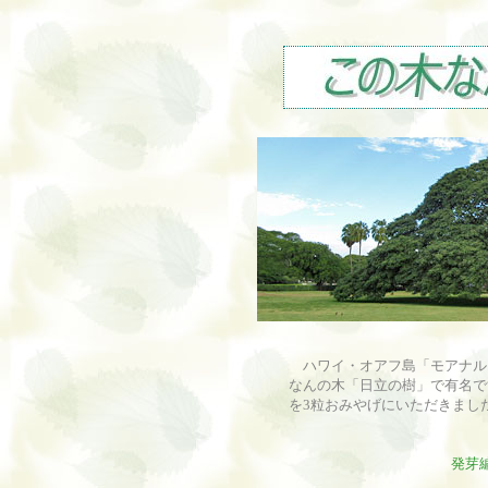
ハワイ・オアフ島「モアナル
なんの木「日立の樹」で有名で
を3粒おみやげにいただきまし
発芽