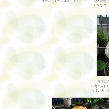
うか。「ミセスユミ」です。
ンと比較
いですね
生産者はう
に背丈が低
っぱいあり