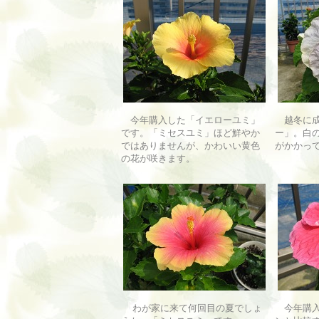
今年購入した「イエローユミ」
越冬に成
です。「ミセスユミ」ほど鮮やか
ー」。白
ではありませんが、かわいい黄色
がかかっ
の花が咲きます。
わが家に来て何回目の夏でしょ
今年購入