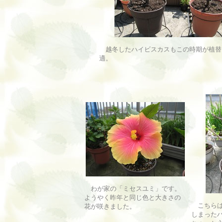
越冬したハイビスカスもこの時期が植替
適。
わが家の「ミセスユミ」です。
ようやく昨年と同じ色と大きさの
こちらは
花が咲きました。
しまった