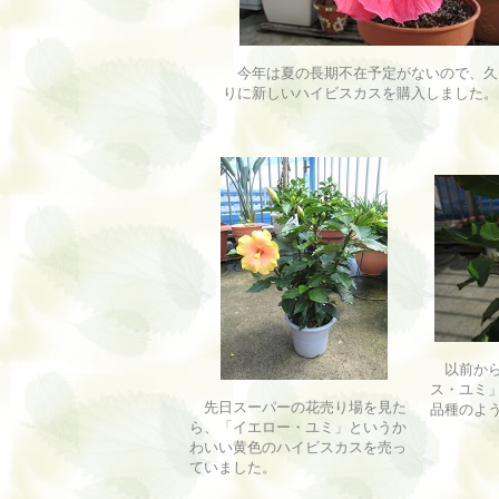
今年は夏の長期不在予定がないので、久
りに新しいハイビスカスを購入しました。
以前から
ス・ユミ
先日スーパーの花売り場を見た
品種のよ
ら、「イエロー・ユミ」というか
わいい黄色のハイビスカスを売っ
ていました。