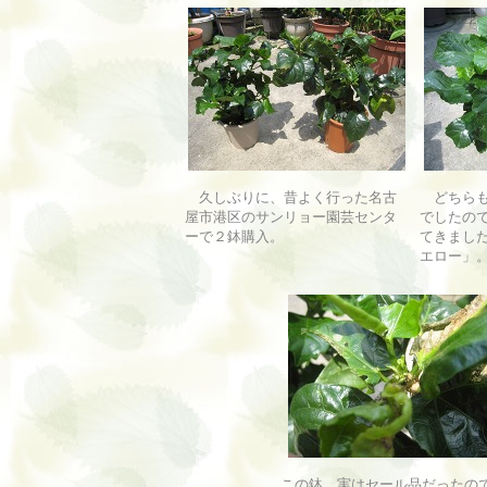
久しぶりに、昔よく行った名古
どちらも
屋市港区のサンリョー園芸センタ
でしたの
ーで２鉢購入。
てきまし
エロー」
この鉢、実はセール品だったの