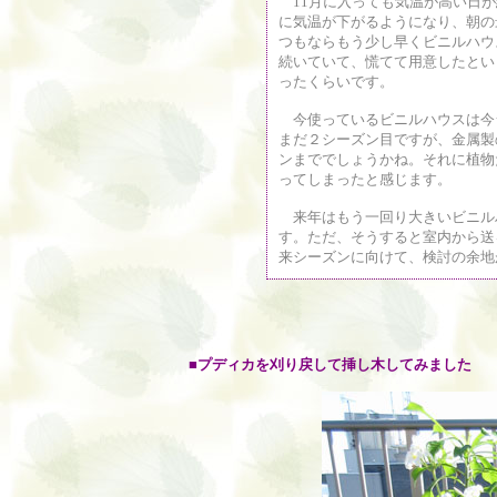
11月に入っても気温が高い日が
に気温が下がるようになり、朝の
つもならもう少し早くビニルハウ
続いていて、慌てて用意したとい
ったくらいです。
今使っているビニルハウスは今
まだ２シーズン目ですが、金属製
ンまででしょうかね。それに植物
ってしまったと感じます。
来年はもう一回り大きいビニル
す。ただ、そうすると室内から送
来シーズンに向けて、検討の余地
■プディカを刈り戻して挿し木してみました