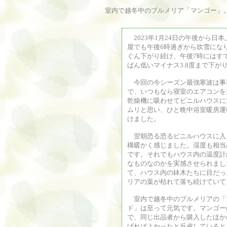
室内で越冬中のプルメリア「マンゴー」
2023年1月24日の午後から日
屋でも午後6時過ぎから吹雪にな
ぐん下がり続け、午後7時にはす
ばん低いマイナス3.8度まで下が
今回の今シーズン最強寒波は事
で、いつもなら寝室のエアコンを
乾燥機に吸わせてビニルハウスに
ムリと思い、ひと晩中浴室暖房運
けました。
翌朝恐る恐るビニルハウスに入
構暖かく感じました。湿度も相当
です。それでもハウス内の温度計
なものなのかを実感させられまし
て、ハウス内の鉢木たちに目だっ
リアの葉が枯れて落ち続けていて
室内で越冬中のプルメリアの「
ド」は至って元気です。マンゴー
で、同じ出品者から購入したほか
げればよかったと反省していると