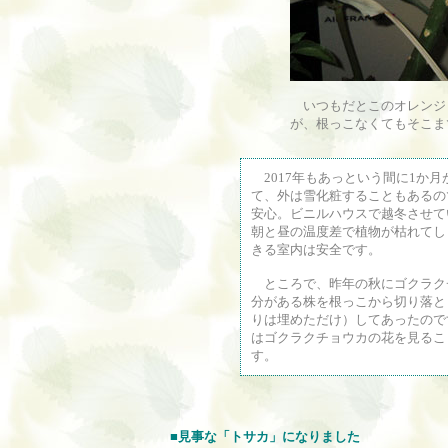
いつもだとこのオレンジ
が、根っこなくてもそこま
2017年もあっという間に1か
て、外は雪化粧することもあるの
安心。ビニルハウスで越冬させて
朝と昼の温度差で植物が枯れてし
きる室内は安全です。
ところで、昨年の秋にゴクラク
分がある株を根っこから切り落と
りは埋めただけ）してあったので
はゴクラクチョウカの花を見るこ
す。
■
見事な「トサカ」になりました