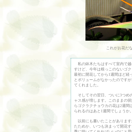
これがお花だ
私の鉢木たちはすべて室内で越
すけど、今年は根っこのないゴク
最初に開花してから1週間ほど経
とボリュームがなかったのですが
てくれました。
そしてその翌日、ついに3つめの
ャス感が増します。このままの状
らゴクラクチョウカの花は2週間
られるのはあと1週間でしょうか
以前にも書いたことがあります
たためか、いつも決まって開花す
季に咲いてくれればいいのにと思