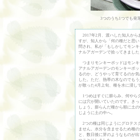
3つのうち1つでも発
2017年2月、渡ハした知人か
すが、知人から「何の種だと思い
問され、私が「もしかしてモンキ
ナルアガーデンで拾ってきました
つまりモンキーポッドはモンキ
アナルアガーデンのモンキーポッ
るのか、どうやって育てるのか気
した。ただ、熱帯の木なのでもう
が散った4月上旬、種を水に浸し
1つめはすぐに膨らみ、何やら
には穴が開いていたのです。きっ
しょう。膨らんだ種から順に土の
じように土の中へ。
2つの種は同じようにグロテスク
ません。水分を含ませるため種の
と、数日後に芽のようなものが出