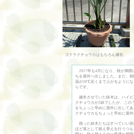
ゴクラクチョウカはもちろん健在。
2017年も4月になり、桜が満
ちを屋外へ出しました。まだ、朝
温が20℃近くまで上がるように
らです。
越冬させていた鉢木は、ハイビス
クチョウカが2鉢でしたが、この
をちょっと早めに屋外に出してあ
クチョウカもちょっと早めに屋外
残った鉢木たちはすべていい状
ほど落として植え替えを行うつも