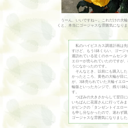
うーん、いいですね～。これだけの大輪
くと、本当にゴージャスな雰囲気になりま
私のハイビスカス調達計画は先
すけど、もう1鉢くらい、ゴージ
週訪れている近くのホームセンタ
エローが売られていたのですが、
うになかったのです。
そんなとき、以前にも購入した
かったところ、黄色の大輪が目に
が、3鉢売られていた大輪イエロ
輪版といったカンジで、残り1鉢
す。
つぼみの大きさからして翌日に
いちばんに花屋さんに行ってみま
がピンクの「タンゼントイエロー」
も申し分なかったので、迷わず購
ゴージャスな雰囲気になりました