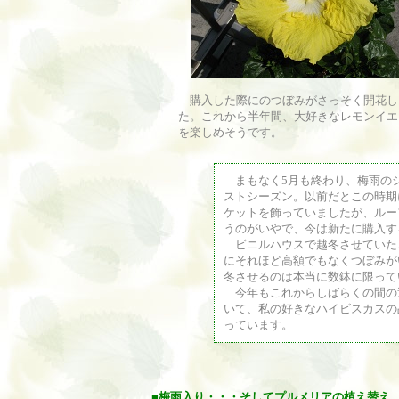
購入した際にのつぼみがさっそく開花し
た。これから半年間、大好きなレモンイエ
を楽しめそうです。
まもなく5月も終わり、梅雨の
ストシーズン。以前だとこの時期
ケットを飾っていましたが、ルー
うのがいやで、今は新たに購入す
ビニルハウスで越冬させていた
にそれほど高額でもなくつぼみが
冬させるのは本当に数鉢に限って
今年もこれからしばらくの間の
いて、私の好きなハイビスカスの
っています。
■
梅雨入り・・・そしてプルメリアの植え替え