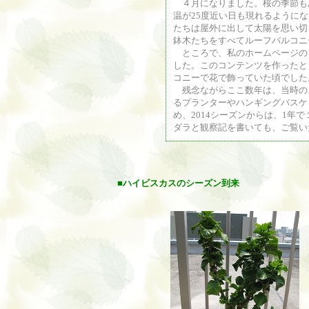
４月になりました。桜の季節も
温が25度近い日も現れるように
たちは屋外に出して太陽を思い切
鉢木たちをすべてルーフバルコニ
ところで、私のホームページの「
した。このコンテンツを作ったと
コニーで花で飾っていた頃でした
残念ながらここ数年は、当時の
るプランターやハンギングバスケ
め、2014シーズンからは、1年
ダラと観察記を書いても、ご覧い
■
ハイビスカス
のシーズン到来