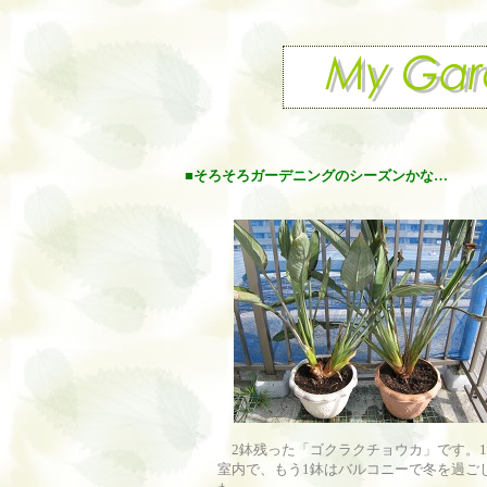
■
そろそろガーデニングのシーズンかな…
2鉢残った「ゴクラクチョウカ」です。1
室内で、もう1鉢はバルコニーで冬を過ご