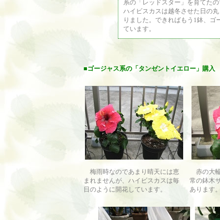
系の「レッドスター」を育てたの
ハイビスカスは越冬させた日の丸
りました。できればもう1鉢、ゴ
ています。
■
ゴージャス系の「タンゼントイエロー」購入
梅雨時なのであまり晴天には恵
赤の大輪
まれませんが、ハイビスカスは毎
常の鉢木
日のように開花しています。
あります