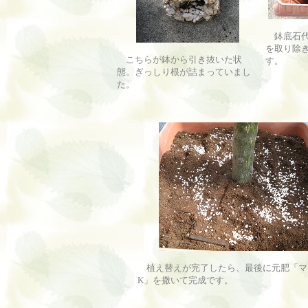
鉢底石代
を取り除
こちらが鉢から引き抜いた状
す。
態。ぎっしり根が詰まっていまし
た。
植え替えが完了したら、最後に元肥「マ
K」を撒いて完成です。