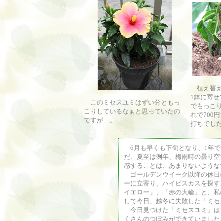
植え替え
1鉢に寄
このミセスユミはずい分ともっ
でもっこ
こりしているなぁと思っていたの
れで700
ですが…。
打ちでし
6月も早くも下旬となり、1年で
だ、夏至は例年、梅雨時の曇り空
感することは、あまりないような
ゴールデンウイーク以降の休日
ーに立寄り、ハイビスカスを探す
イエロー」、「赤の大輪」と、私
して今日、越冬に失敗した「ミセ
今日見つけた「ミセスユミ」は
くさんのつぼみができていました