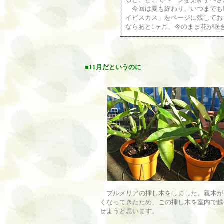
今回は夏も終わり、いつまでも
イビスカス」をページに残してお
ならあと1ヶ月、今のまま花が咲
■
11月だというのに
プルメリアの挿し木をしました。親木が
くなってきたため、この挿し木を室内で越
せようと思います。