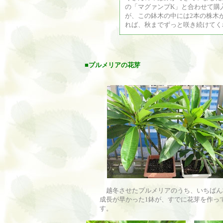
の「マグァンプK」と合わせて購
が、この鉢木の中には2本の株木
れば、秋までずっと咲き続けてく
■
プルメリアの花芽
越冬させたプルメリアのうち、いちばん
成長が早かった1鉢が、すでに花芽を作っ
す。