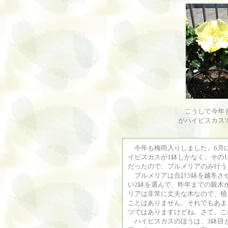
こうして今年も
がハイビスカス
今年も梅雨入りしました。6月
イビスカスが1鉢しかなく、その
だったので、プルメリアのみ行う
プルメリアは合計5鉢を越冬さ
い2鉢を選んで、昨年までの親木
リアは非常に丈夫な木なので、植
ことはありません。それでもあま
ツではありますけどね。さて、こ
ハイビスカスのほうは、3鉢目