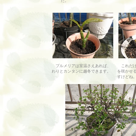
た。
プルメリアは室温さえあれば、
これだけ
わりとカンタンに越冬できます。
を咲かせ
すけどね