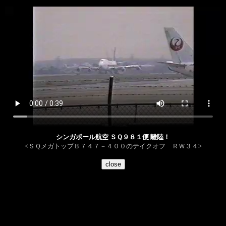
シンガポール航空 ＳＱ９８１便 離陸！
<ＳＱメガトップＢ７４７－４００のテイクオフ ＲＷ３４>