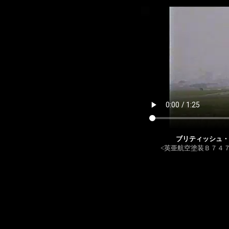
ブリティッシュ・
<英亜航空塗装Ｂ７４