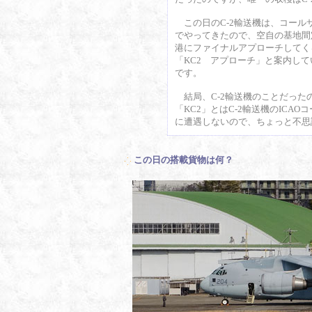
この日のC-2輸送機は、コール
でやってきたので、空自の基地間
港にファイナルアプローチしてく
「KC2 アプローチ」と案内して
です。
結局、C-2輸送機のことだった
「KC2」とはC-2輸送機のICAO
に遭遇しないので、ちょっと不思
この日の搭載貨物は何？