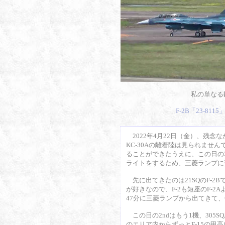
私の単なる
F-2B「23-8
2022年4月22日（金）、残念
KC-30Aの離着陸は見られません
ることができたうえに、この日の2nd
ライトをするため、三菱ランプに
先に出てきたのは21SQのF-2B
が好きなので、F-2も短座のF-2
47分に三菱ランプから出てきて、
この日の2ndはもう1機、305S
のエリア内からずっとF-15の甲