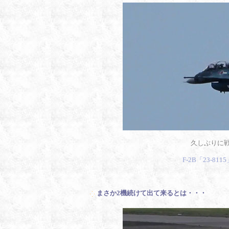
久しぶりに
F-2B「23-8
まさか2機続けて出て来るとは・・・