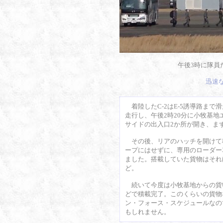
午後3時に隊員
迅速
着陸したC-2はE-5誘導路ま
走行し、午後2時20分に小牧基
サイドの出入口2か所が開き、ま
その後、リアのハッチを開けて
ープにはせずに、専用のローダー
ました。搭載していた貨物はそれ
ど。
続いて今度は小牧基地からの貨物
どで積載完了。このくらいの貨物な
ン・フォース・スケジュールなの
もしれません。