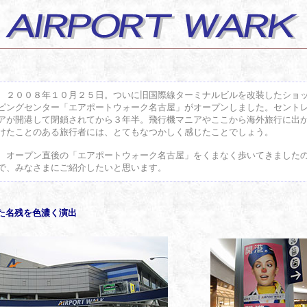
２００８年１０月２５日。ついに旧国際線ターミナルビルを改装したショ
ピングセンター「エアポートウォーク名古屋」がオープンしました。セント
アが開港して閉鎖されてから３年半。飛行機マニアやここから海外旅行に出
けたことのある旅行者には、とてもなつかしく感じたことでしょう。
オープン直後の「エアポートウォーク名古屋」をくまなく歩いてきました
で、みなさまにご紹介したいと思います。
た名残を色濃く演出